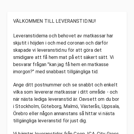
VÄLKOMMEN TILL LEVERANSTID.NU!
Leveranstiderna och behovet av matkassar har
skjutit i höjden i och med coronan och därför
skapade vi leveranstid.nu för att göra det
smidigare att få hem mat på ett säkert sätt. Vi
besvarar frågan "kan jag få hem en matkasse
imorgon?" med snabbast tillgängliga tid.
Ange ditt postnummer och se snabbt och enkelt
vilka som levererar matkassar i ditt område - och
när nästa lediga leveranstid är. Oavsett om du bor
i Stockholm, Göteborg, Malmö, Västerås, Uppsala,
Örebro eller någon annanstans så hittar vi nästa
tillgängliga leveranstid för just dig.
Vi hämtar leveranstider från Coop, ICA, City Gross,